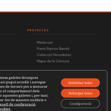
PROJECTES
Mèdia.cat
Premi Ramon Barnils
Col·lecció Periodistes
Mapa de la Censura
tzem galetes tècniques
ari pugui accedir i navegar
Habilitar totes
ques de tercers per a mesurar
zar el comportament dels
Rebutjar totes
r aquestes galetes i, per tant,
jar-les de manera unitària o
Configuració
anell de configuració
.
Política de privacitat
Avís legal
cookies
.