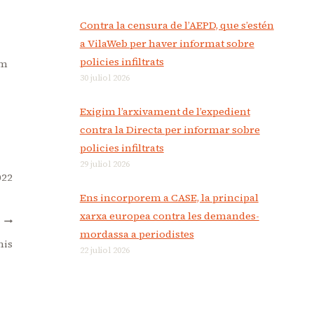
Contra la censura de l’AEPD, que s’estén
a VilaWeb per haver informat sobre
policies infiltrats
om
30 juliol 2026
Exigim l’arxivament de l’expedient
contra la Directa per informar sobre
policies infiltrats
29 juliol 2026
022
Ens incorporem a CASE, la principal
xarxa europea contra les demandes-
T
mordassa a periodistes
his
22 juliol 2026