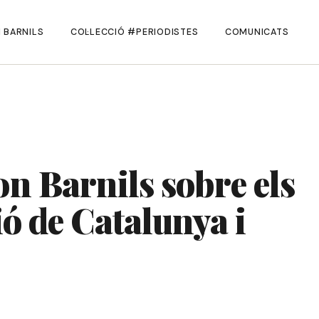
 BARNILS
COL·LECCIÓ #PERIODISTES
COMUNICATS
n Barnils sobre els
ió de Catalunya i