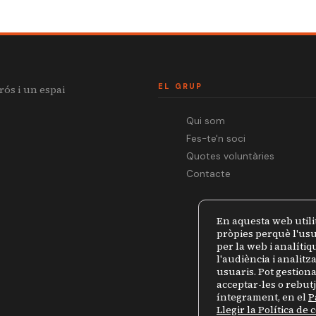
EL GRUP
rós i un espai
Qui som
Fes-te'n soci
Quotes voluntàries
Contacte
En aquesta web utili
pròpies perquè l'usu
per la web i analíti
l'audiència i analit
usuaris. Pot gestiona
acceptar-les o rebut
íntegrament, en el
P
Llegir la Política de 