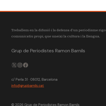
Treballem en la difusió i la defensa d’un periodisme rigo
comunicatiu propi, que uneixi la cultura i la llengua.
Grup de Periodistes Ramon Barnils
X
IG
FB
c/ Perla 31 · 08012, Barcelona
info@grupbarnils.cat
© 2026 Grup de Periodistes Ramon Barnils