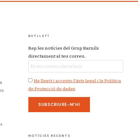
BUTLLETÍ
Rep les notícies del Grup Barnils
directament al teu correu.
He llegit i accepto l'Avís legal i la Política
la
de Protecció de dades
es
es
NOTÍCIES RECENTS