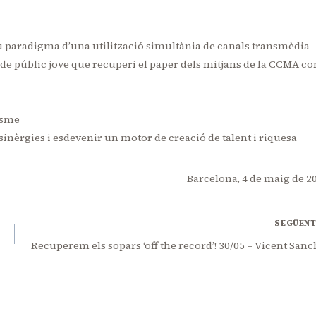
u paradigma d’una utilització simultània de canals transmèdia
de públic jove que recuperi el paper dels mitjans de la CCMA c
lisme
 sinèrgies i esdevenir un motor de creació de talent i riquesa
Barcelona, 4 de maig de 2
SEGÜEN
Recuperem els sopars ‘off the record’! 30/05 – Vicent Sanc