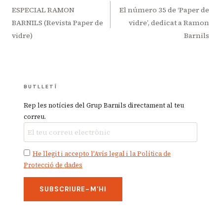
d'entrades
ESPECIAL RAMON
El número 35 de ‘Paper de
BARNILS (Revista Paper de
vidre’, dedicat a Ramon
vidre)
Barnils
BUTLLETÍ
Rep les notícies del Grup Barnils directament al teu
correu.
He llegit i accepto l'Avís legal i la Política de
Protecció de dades