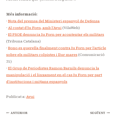
Més informació:
·
Nota del premsa del Ministeri espanyol de Defensa
·
Al costat d’Iu Forn, amb l’Avui
(VilaWeb)
·
El PSOE denuncia Iu Forn per acontentar els militars
(Tribuna Catalana)
·
Bono es querella finalment contra Iu Forn per l’article
sobre els militars colpistes i llur mares
(Comunicació
21)
·
El Grup de Periodistes Ramon Barnils denuncia la
manipulació i el linxament en el cas Iu Forn per part
d’institucions i mitjans espanyols
Publicat a:
Avui
Navegació
ANTERIOR
SEGÜENT