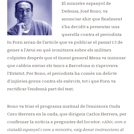
El ministre espanyol de
Defensa, José Bono, va
anunciar ahir que finalment
s’ha decidit a presentar una
querella contra el periodista
Iu Forn arran de l’article que va publicar el passat 12 de
gener a l’Avui en què ironitzava sobre els militars
colpistes després que el tinent general Mena va insinuar
que caldria enviar els tancs a Barcelona si s’aprovava
l’Estatut. Per Bono, el periodista ha comès un delicte
d’injúries greus contra els exèrcits, tot i que Forn va
rectificar l’endemà part del text.
Bono va triar el programa matinal de l’emissora Onda
Cero Herrera en la onda, que dirigeix Carlos Herrera, per
confirmar la notícia a preguntes del locutor. «
Ahir, com a
ciutadà espanyol i com a ministre, vaig donar instruccions al