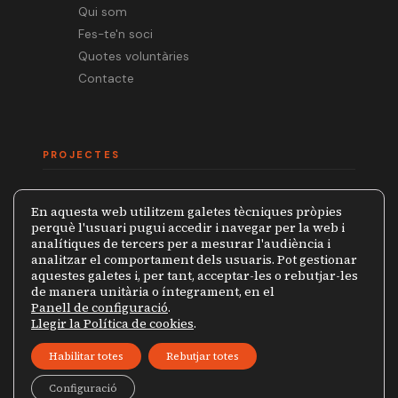
Qui som
Fes-te'n soci
Quotes voluntàries
Contacte
PROJECTES
Mèdia.cat
En aquesta web utilitzem galetes tècniques pròpies
Premi Ramon Barnils
perquè l'usuari pugui accedir i navegar per la web i
analítiques de tercers per a mesurar l'audiència i
Col·lecció Periodistes
analitzar el comportament dels usuaris. Pot gestionar
Mapa de la Censura
aquestes galetes i, per tant, acceptar-les o rebutjar-les
de manera unitària o íntegrament, en el
Panell de configuració
.
Llegir la Política de cookies
.
© 2026 Grup de Periodistes Ramon Barnils
Habilitar totes
Rebutjar totes
Política de privacitat
Avís legal
Configuració