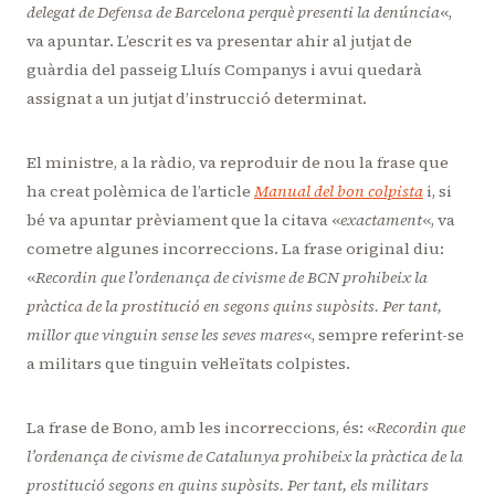
delegat de Defensa de Barcelona perquè presenti la denúncia
«,
va apuntar. L’escrit es va presentar ahir al jutjat de
guàrdia del passeig Lluís Companys i avui quedarà
assignat a un jutjat d’instrucció determinat.
El ministre, a la ràdio, va reproduir de nou la frase que
ha creat polèmica de l’article
Manual del bon colpista
i, si
bé va apuntar prèviament que la citava «
exactament
«, va
cometre algunes incorreccions. La frase original diu:
«
Recordin que l’ordenança de civisme de BCN prohibeix la
pràctica de la prostitució en segons quins supòsits. Per tant,
millor que vinguin sense les seves mares
«, sempre referint-se
a militars que tinguin vel·leïtats colpistes.
La frase de Bono, amb les incorreccions, és: «
Recordin que
l’ordenança de civisme de Catalunya prohibeix la pràctica de la
prostitució segons en quins supòsits. Per tant, els militars