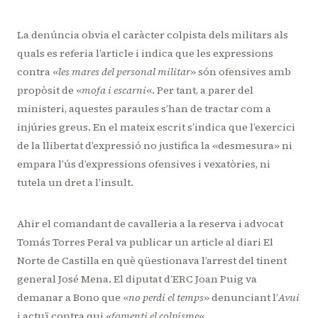
La denúncia obvia el caràcter colpista dels militars als
quals es referia l’article i indica que les expressions
contra «
les mares del personal militar
» són ofensives amb
propòsit de «
mofa i escarni
«. Per tant, a parer del
ministeri, aquestes paraules s’han de tractar com a
injúries greus. En el mateix escrit s’indica que l’exercici
de la llibertat d’expressió no justifica la «desmesura» ni
empara l’ús d’expressions ofensives i vexatòries, ni
tutela un dret a l’insult.
Ahir el comandant de cavalleria a la reserva i advocat
Tomás Torres Peral va publicar un article al diari El
Norte de Castilla en què qüestionava l’arrest del tinent
general José Mena. El diputat d’ERC Joan Puig va
demanar a Bono que «
no perdi el temps
» denunciant l’
Avui
i actuï contra qui «
fomenti el colpisme
«.