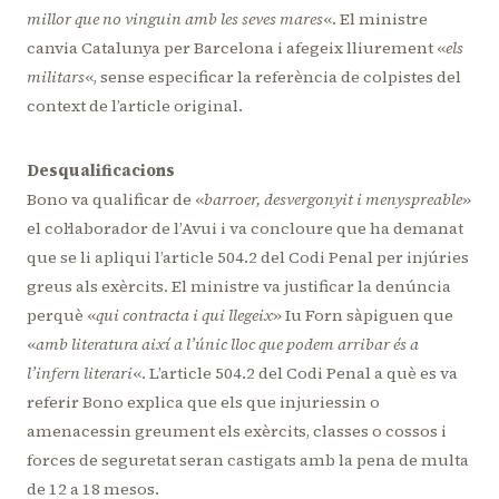
millor que no vinguin amb les seves mares
«. El ministre
canvia Catalunya per Barcelona i afegeix lliurement «
els
militars
«, sense especificar la referència de colpistes del
context de l’article original.
Desqualificacions
Bono va qualificar de «
barroer, desvergonyit i menyspreable
»
el col·laborador de l’Avui i va concloure que ha demanat
que se li apliqui l’article 504.2 del Codi Penal per injúries
greus als exèrcits. El ministre va justificar la denúncia
perquè «
qui contracta i qui llegeix
» Iu Forn sàpiguen que
«
amb literatura així a l’únic lloc que podem arribar és a
l’infern literari
«. L’article 504.2 del Codi Penal a què es va
referir Bono explica que els que injuriessin o
amenacessin greument els exèrcits, classes o cossos i
forces de seguretat seran castigats amb la pena de multa
de 12 a 18 mesos.