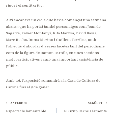
rigor i el sentit crític.
Així s’acabava un cicle que havia començat una setmana
abans i que ha portat també personatges com Joan de
Sagarra, Xavier Montanyà, Rita Marzoa, David Bassa,
Marc Recha, Imma Merino i Guillem Terribas, amb
l’objectiu d’abordar diverses facetes tant del periodisme
com de la figura de Ramon Barnils, en unes sessions
molt participatives i amb una important assistència de
públic.
Amb tot, l’exposició romandrà a la Casa de Cultura de
Girona fins el 9 de gener.
Navegació
ANTERIOR
SEGÜENT
Espectacle lamentable
El Grup Barnils lamenta