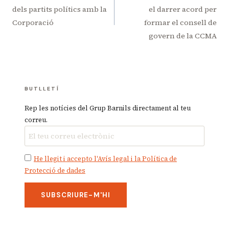
d'entrades
dels partits polítics amb la
el darrer acord per
Corporació
formar el consell de
govern de la CCMA
BUTLLETÍ
Rep les notícies del Grup Barnils directament al teu
correu.
He llegit i accepto l'Avís legal i la Política de
Protecció de dades