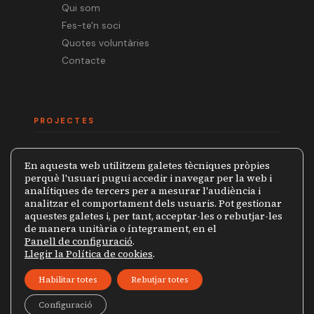
Qui som
Fes-te'n soci
Quotes voluntàries
Contacte
PROJECTES
Mèdia.cat
En aquesta web utilitzem galetes tècniques pròpies
Premi Ramon Barnils
perquè l'usuari pugui accedir i navegar per la web i
analítiques de tercers per a mesurar l'audiència i
Col·lecció Periodistes
analitzar el comportament dels usuaris. Pot gestionar
Mapa de la Censura
aquestes galetes i, per tant, acceptar-les o rebutjar-les
de manera unitària o íntegrament, en el
Panell de configuració
.
Llegir la Política de cookies
.
© 2026 Grup de Periodistes Ramon Barnils
Habilitar totes
Rebutjar totes
Política de privacitat
Avís legal
Configuració