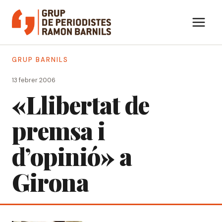
Vés
al
contingut
GRUP BARNILS
13 febrer 2006
«Llibertat de
premsa i
d’opinió» a
Girona