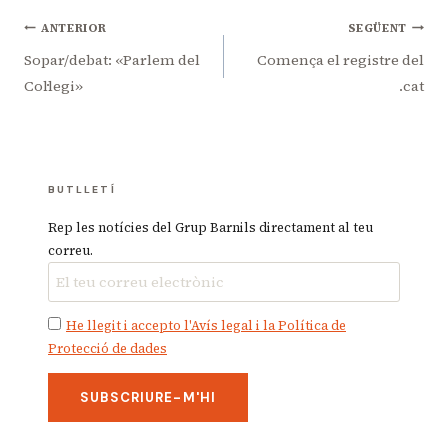
Navegació
ANTERIOR
SEGÜENT
d'entrades
Sopar/debat: «Parlem del
Comença el registre del
Col·legi»
.cat
BUTLLETÍ
Rep les notícies del Grup Barnils directament al teu
correu.
He llegit i accepto l'Avís legal i la Política de
Protecció de dades