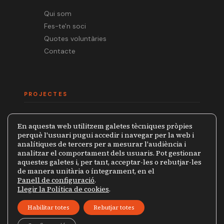
Qui som
Fes-te'n soci
Quotes voluntàries
Contacte
PROJECTES
Mèdia.cat
En aquesta web utilitzem galetes tècniques pròpies
Premi Ramon Barnils
perquè l'usuari pugui accedir i navegar per la web i
analítiques de tercers per a mesurar l'audiència i
Col·lecció Periodistes
analitzar el comportament dels usuaris. Pot gestionar
Mapa de la Censura
aquestes galetes i, per tant, acceptar-les o rebutjar-les
de manera unitària o íntegrament, en el
Panell de configuració
.
Llegir la Política de cookies
.
© 2026 Grup de Periodistes Ramon Barnils
Habilitar totes
Rebutjar totes
Política de privacitat
Avís legal