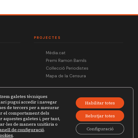
PROJECTES
Mèdia.cat
Premi Ramon Barnils
Col·lecció Periodistes
Mapa de la Censura
tzem galetes tècniques
ari pugui accedir i navegar
Habilitar totes
ques de tercers per a mesurar
zar el comportament dels
Rebutjar totes
r aquestes galetes i, per tant,
jar-les de manera unitària o
Configuració
anell de configuració
.
Política de privacitat
Avís legal
cookies
.