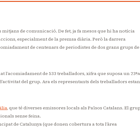
s mitjans de comunicació. De fet, ja fa mesos que hi ha notícia
cions, especialment de la premsa diària. Però la darrera
comiadament de centenars de periodistes de dos grans grups de
at l’acomiadament de 533 treballadors, xifra que suposa un 23%
d’activitat del grup. Ara els representants dels treballadors estan
àlia
, que té diverses emissores locals als Països Catalans. El gru
ionals sense feina.
rincipat de Catalunya (que donen cobertura a tota l’àrea