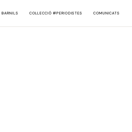
 BARNILS
COL·LECCIÓ #PERIODISTES
COMUNICATS