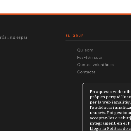
EL GRUP
rós i un espai
Qui som
Fes-te'n soci
Quotes voluntàries
Contacte
En aquesta web utili
pròpies perquè l'usu
per la web i analíti
l'audiència i analit
usuaris. Pot gestiona
acceptar-les o rebut
íntegrament, en el
P
Llegir la Política de 