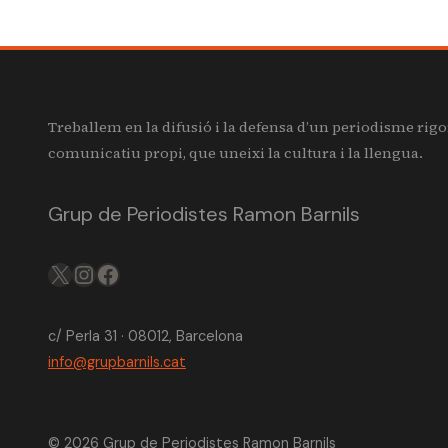
Treballem en la difusió i la defensa d’un periodisme rigo
comunicatiu propi, que uneixi la cultura i la llengua.
Grup de Periodistes Ramon Barnils
X
IG
FB
c/ Perla 31 · 08012, Barcelona
info@grupbarnils.cat
© 2026 Grup de Periodistes Ramon Barnils