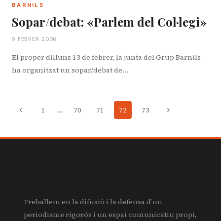
BARNILS
Sopar/debat: «Parlem del Col·legi»
9 FEBRER 2006
El proper dilluns 13 de febrer, la junta del Grup Barnils
ha organitzat un sopar/debat de…
Navegació
Pàgina
Pàgina
1
…
70
71
72
73
de
anterior
següent
pàgines
Treballem en la difusió i la defensa d’un
periodisme rigorós i un espai comunicatiu propi,