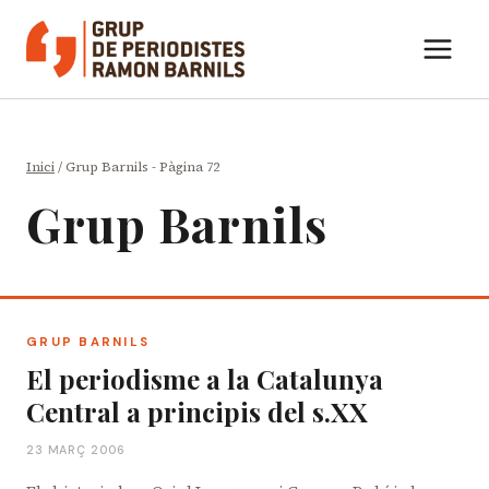
Vés
al
contingut
Inici
/
Grup Barnils
- Pàgina 72
Grup Barnils
GRUP BARNILS
El periodisme a la Catalunya
Central a principis del s.XX
23 MARÇ 2006