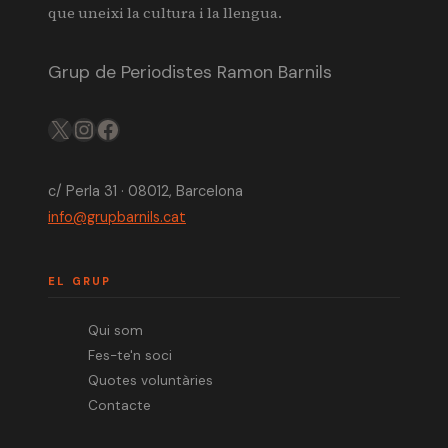
que uneixi la cultura i la llengua.
Grup de Periodistes Ramon Barnils
X
IG
FB
c/ Perla 31 · 08012, Barcelona
info@grupbarnils.cat
EL GRUP
Qui som
Fes-te'n soci
Quotes voluntàries
Contacte