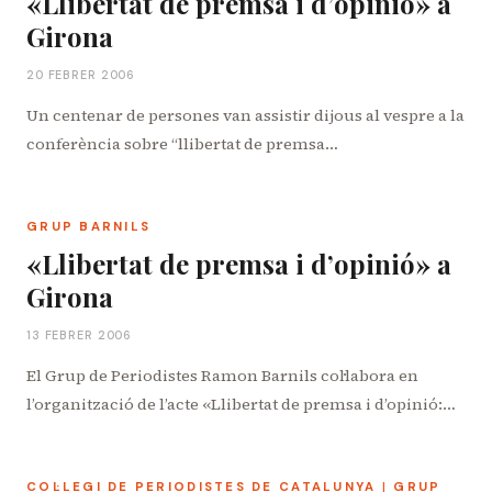
«Llibertat de premsa i d’opinió» a
Girona
20 FEBRER 2006
Un centenar de persones van assistir dijous al vespre a la
conferència sobre “llibertat de premsa…
GRUP BARNILS
«Llibertat de premsa i d’opinió» a
Girona
13 FEBRER 2006
El Grup de Periodistes Ramon Barnils col·labora en
l’organització de l’acte «Llibertat de premsa i d’opinió:…
COL·LEGI DE PERIODISTES DE CATALUNYA
|
GRUP