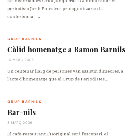
Els historiadors Oriol Junqueras i Gemma Rubí i el
periodista Jordi Finestres protagonitzaran la
conferència –…
GRUP BARNILS
Càlid homenatge a Ramon Barnils
16 MARÇ 2006
Un centenar llarg de persones van assistir, dimecres, a
l’acte d’homenatge que el Grup de Periodistes…
GRUP BARNILS
Bar-nils
8 MARÇ 2006
El cafè-restaurant L’Horiginal serà l’escenari, el