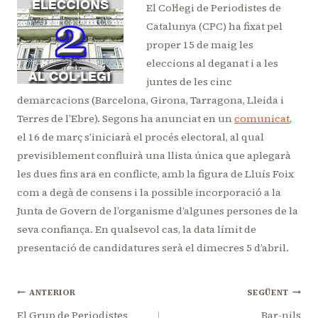
El Col·legi de Periodistes de
Catalunya (CPC) ha fixat pel
proper 15 de maig les
eleccions al deganat i a les
juntes de les cinc
demarcacions (Barcelona, Girona, Tarragona, Lleida i
Terres de l’Ebre). Segons ha anunciat en un
comunicat
,
el 16 de març s’iniciarà el procés electoral, al qual
previsiblement confluirà una llista única que aplegarà
les dues fins ara en conflicte, amb la figura de Lluís Foix
com a degà de consens i la possible incorporació a la
Junta de Govern de l’organisme d’algunes persones de la
seva confiança. En qualsevol cas, la data límit de
presentació de candidatures serà el dimecres 5 d’abril.
Navegació
ANTERIOR
SEGÜENT
El Grup de Periodistes
Bar-nils