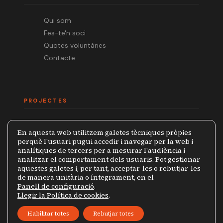
Qui som
Fes-te'n soci
Quotes voluntàries
Contacte
PROJECTES
Mèdia.cat
En aquesta web utilitzem galetes tècniques pròpies
Premi Ramon Barnils
perquè l'usuari pugui accedir i navegar per la web i
analítiques de tercers per a mesurar l'audiència i
Col·lecció Periodistes
analitzar el comportament dels usuaris. Pot gestionar
Mapa de la Censura
aquestes galetes i, per tant, acceptar-les o rebutjar-les
de manera unitària o íntegrament, en el
Panell de configuració
.
Llegir la Política de cookies
.
© 2026 Grup de Periodistes Ramon Barnils
Habilitar totes
Rebutjar totes