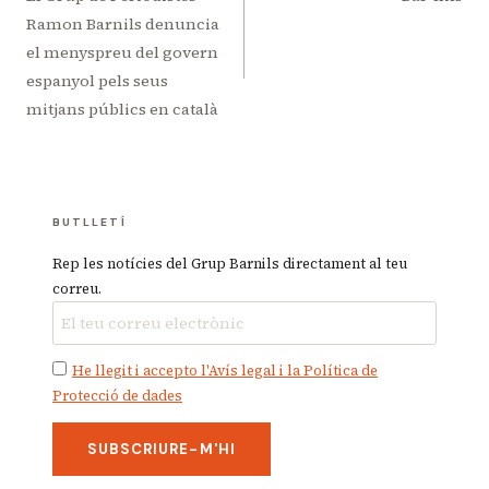
d'entrades
Ramon Barnils denuncia
el menyspreu del govern
espanyol pels seus
mitjans públics en català
BUTLLETÍ
Rep les notícies del Grup Barnils directament al teu
correu.
He llegit i accepto l'Avís legal i la Política de
Protecció de dades